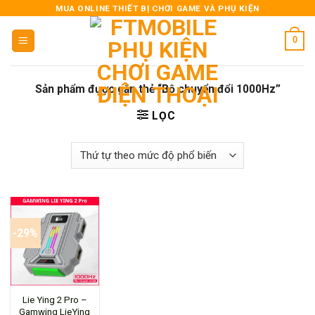
Skip
MUA ONLINE THIẾT BỊ CHƠI GAME VÀ PHỤ KIỆN
to
0
content
Sản phẩm được gắn thẻ “Bộ chuyển đổi 1000Hz”
LỌC
-29%
Lie Ying 2 Pro –
Gamwing LieYing