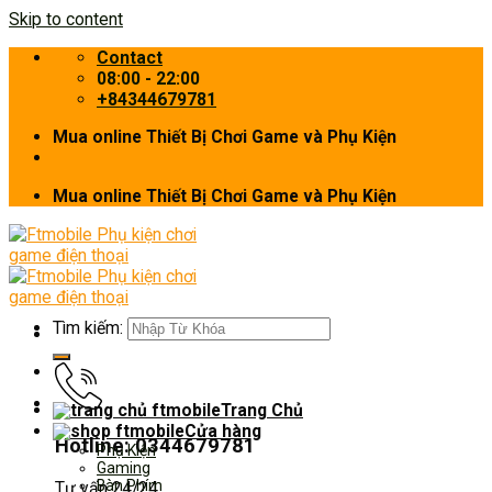
Skip to content
Contact
08:00 - 22:00
+84344679781
Mua online Thiết Bị Chơi Game và Phụ Kiện
Mua online Thiết Bị Chơi Game và Phụ Kiện
Tìm kiếm:
Trang Chủ
Cửa hàng
Hotline: 0344679781
Phụ Kiện
Gaming
Bàn Phím
Tư vấn 24/24