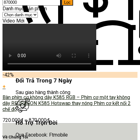
Lọc
Danh mục sản phẩm
Video Mới
-42%
Đổi Trả Trong 7 Ngày
+
Sau giao hàng thành công
Bàn phím cơ không dây K585 RGB – Phím cơ một tay không
dây REDRAGON K585 Hotswap thay nóng Phím cơ kết nối 2
chế độ
720.000
₫
–
870.000
₫
Hỗ Trợ Trọn Đời
Qua Facebook: Ftmobile
Về Chúng Tôi