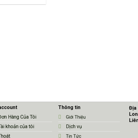
account
Thông tin
Địa
Lon
Đơn Hàng Của Tôi
Giới Thiệu
Liê
Tài khoản của tôi
Dịch vụ
Thoát
Tin Tức