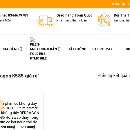
MUA ONLIN
line: 0344679781
Giao hàng Toàn Quốc
Đổi Trả 
ấn 24/24
Nhận hàng thanh toán
Sau giao hà
CỬA HÀNG
HƯỚNG DẪN
TẢI XUỐNG
FT CPU MAX
GI
agon K585 giá rẻ”
Hiển thị kết quả 
àn phím cơ không dây
%
585 RGB – Phím cơ một
y không dây REDRAGON
85 Hotswap thay nóng
hím cơ kết nối 2 chế độ
720.000
₫
–
870.000
₫