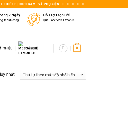
E THIẾT BỊ CHƠI GAME VÀ PHỤ KIỆN
Trong 7 Ngày
Hỗ Trợ Trọn Đời
ng thành công
Qua Facebook: Ftmobile
ỚI THIỆU
LIÊN HỆ
0
duy nhất