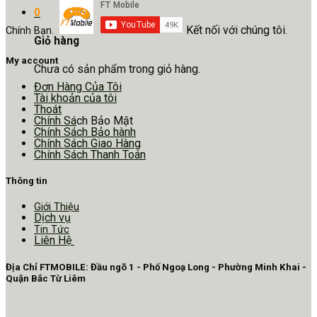
0
Kết nối với chúng tôi.
Chính Bạn.
Giỏ hàng
My account
Chưa có sản phẩm trong giỏ hàng.
Đơn Hàng Của Tôi
Tài khoản của tôi
Thoát
Chính Sá
ch Bảo Mật
Chính Sách Bảo hành
Chính Sách Giao Hàng
Chính Sách Thanh Toán
Thông tin
Giới Thiệu
Dịch vụ
Tin Tức
Liên Hệ
Địa Chỉ FTMOBILE: Đầu ngõ 1 - Phố Ngoạ Long - Phường Minh Khai -
Quận Bắc Từ Liêm