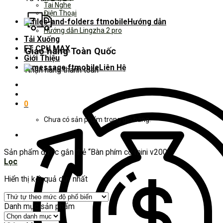
Tai Nghe
Điện Thoại
Hướng dẫn
Hướng dẫn Lingzha 2 pro
Tải Xuống
FT CPU MAX
Giao hàng Toàn Quốc
Giới Thiệu
Liên Hệ
Nhận hàng thanh toán
0
Chưa có sản phẩm trong giỏ hàng.
Sản phẩm được gắn thẻ “Bàn phím cơ mini v200”
Lọc
Hiển thị kết quả duy nhất
Danh mục sản phẩm