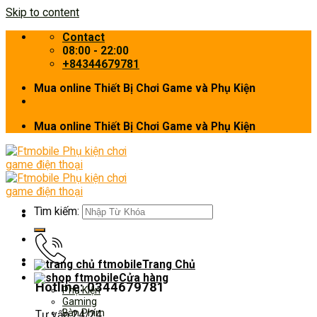
Skip to content
Contact
08:00 - 22:00
+84344679781
Mua online Thiết Bị Chơi Game và Phụ Kiện
Mua online Thiết Bị Chơi Game và Phụ Kiện
Tìm kiếm:
Trang Chủ
Cửa hàng
Hotline: 0344679781
Phụ Kiện
Gaming
Bàn Phím
Tư vấn 24/24