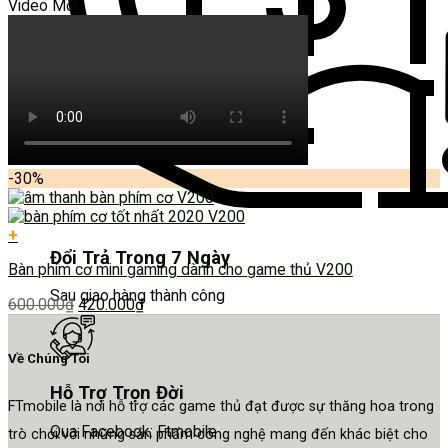
Video Mới
-30%
+
Đổi Trả Trong 7 Ngày
Bàn phím cơ mini gaming dành cho game thủ V200
Sau giao hàng thành công
600.000
₫
420.000
₫
Về Chúng Tôi
Hỗ Trợ Trọn Đời
FTmobile là nơi hỗ trợ các game thủ đạt được sự thăng hoa trong
Qua Facebook: Ftmobile
trò chơi với những sản phẩm công nghệ mang đến khác biệt cho