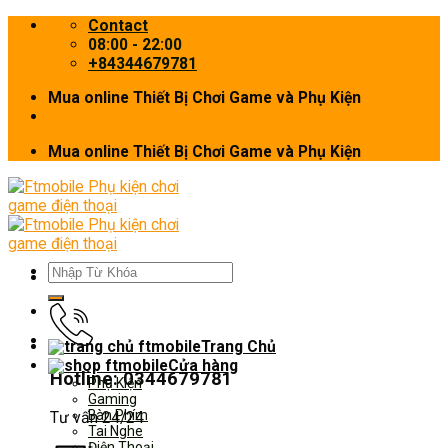
Skip
Contact
to
08:00 - 22:00
content
+84344679781
Mua online Thiết Bị Chơi Game và Phụ Kiện
Mua online Thiết Bị Chơi Game và Phụ Kiện
Tìm
kiếm:
Trang Chủ
Cửa hàng
Hotline: 0344679781
Phụ Kiện
Gaming
Bàn Phím
Tư vấn 24/24
Tai Nghe
Điện Thoại