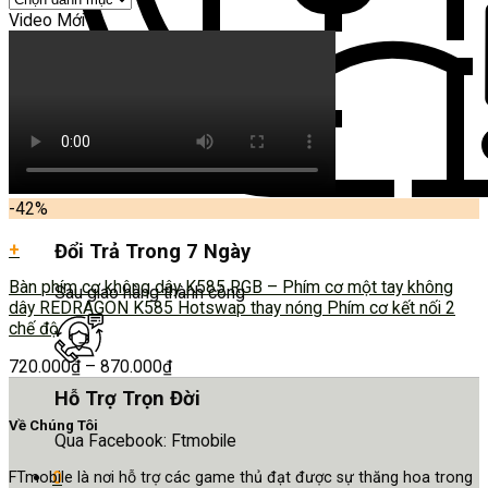
Video Mới
-42%
+
Đổi Trả Trong 7 Ngày
Bàn phím cơ không dây K585 RGB – Phím cơ một tay không
Sau giao hàng thành công
dây REDRAGON K585 Hotswap thay nóng Phím cơ kết nối 2
chế độ
720.000
₫
–
870.000
₫
Hỗ Trợ Trọn Đời
Về Chúng Tôi
Qua Facebook: Ftmobile
0
FTmobile là nơi hỗ trợ các game thủ đạt được sự thăng hoa trong