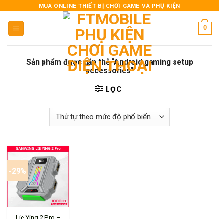
Skip
MUA ONLINE THIẾT BỊ CHƠI GAME VÀ PHỤ KIỆN
to
0
content
Sản phẩm được gắn thẻ “Android gaming setup
accessories”
LỌC
-29%
Lie Ying 2 Pro –