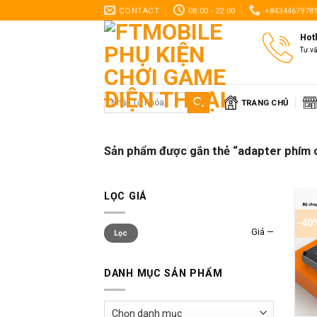
Skip
CONTACT
08:00 - 22:00
+8434467978
to
Hot
content
Tư v
Tìm
TRANG CHỦ
kiếm:
Sản phẩm được gắn thẻ “adapter phím 
LỌC GIÁ
-40
Giá
Giá
Giá
—
Lọc
thấp
cao
nhất
nhất
DANH MỤC SẢN PHẨM
+