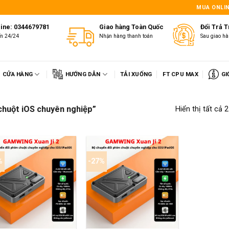
1
MUA ONLIN
line: 0344679781
Giao hàng Toàn Quốc
Đổi Trả 
ấn 24/24
Nhận hàng thanh toán
Sau giao hà
CỬA HÀNG
HƯỚNG DẪN
TẢI XUỐNG
FT CPU MAX
GI
chuột iOS chuyên nghiệp”
Hiển thị tất cả 
%
-27%
+