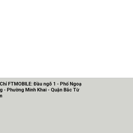
 Chỉ FTMOBILE: Đầu ngõ 1 - Phố Ngoạ
g - Phường Minh Khai - Quận Bắc Từ
m