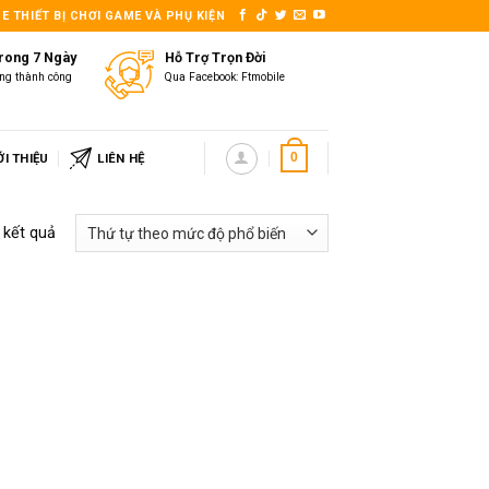
E THIẾT BỊ CHƠI GAME VÀ PHỤ KIỆN
Trong 7 Ngày
Hỗ Trợ Trọn Đời
ng thành công
Qua Facebook: Ftmobile
ỚI THIỆU
LIÊN HỆ
0
2 kết quả