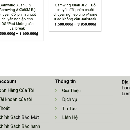
Gamwing Xuan Ji 2 –
Gamwing Xuan Ji 2 – Bộ
Gamwing AX360M Bộ
chuyển đổi phím chuột
chuyển đổi phím chuột
chuyên nghiệp cho iPhone
chuyên nghiệp cho
iPad không cần Jailbreak
IOS/iPad không cần
1.500.000
₫
–
3.850.000
₫
Jailbreak
.500.000
₫
–
1.600.000
₫
account
Thông tin
Địa
Lon
Đơn Hàng Của Tôi
Giới Thiệu
Liê
Tài khoản của tôi
Dịch vụ
Thoát
Tin Tức
Chính Sá
ch Bảo Mật
Liên Hệ
Chính Sách Bảo hành