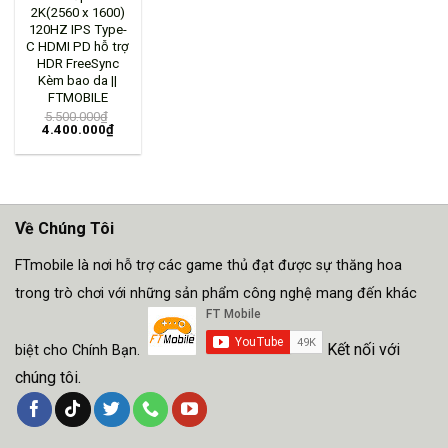
2K(2560 x 1600)
120HZ IPS Type-
C HDMI PD hỗ trợ
HDR FreeSync
Kèm bao da ||
FTMOBILE
5.500.000
₫
4.400.000
₫
Về Chúng Tôi
FTmobile là nơi hỗ trợ các game thủ đạt được sự thăng hoa
trong trò chơi với những sản phẩm công nghệ mang đến khác
Kết nối với
biệt cho Chính Bạn.
chúng tôi.