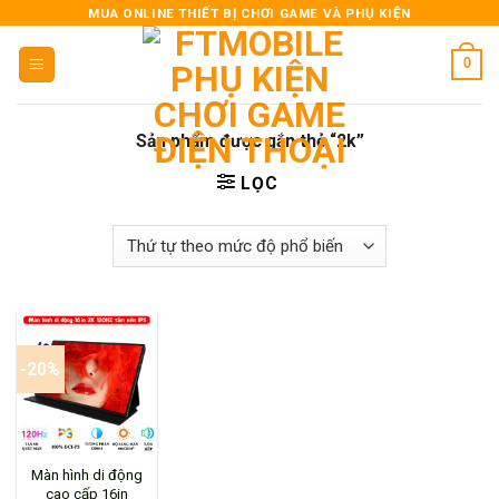
Skip
MUA ONLINE THIẾT BỊ CHƠI GAME VÀ PHỤ KIỆN
to
0
content
Sản phẩm được gắn thẻ “2k”
LỌC
-20%
Màn hình di động
cao cấp 16in