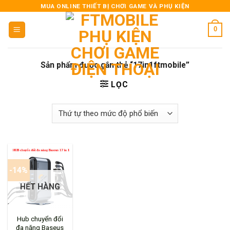
Skip
MUA ONLINE THIẾT BỊ CHƠI GAME VÀ PHỤ KIỆN
to
0
content
Sản phẩm được gắn thẻ “17in1ftmobile”
LỌC
-14%
HẾT HÀNG
Hub chuyển đổi
đa năng Baseus