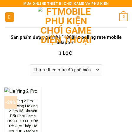
Skip
MUA ONLINE THIẾT BỊ CHƠI GAME VÀ PHỤ KIỆN
to
0
content
Sản phẩm được gắn thẻ “1000Hz polling rate mobile
adapter”
LỌC
Lie Ying 2 Pro –
-29%
Gamwing LieYing
2 Pro Bộ Chuyển
Đổi Chơi Game
USB-C 1000Hz Độ
Trễ Cực Thấp Hỗ
Trợ PUBG Mobile