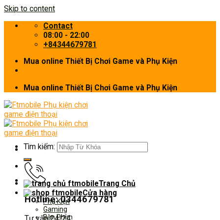
Skip to content
Contact
08:00 - 22:00
+84344679781
Mua online Thiết Bị Chơi Game và Phụ Kiện
Mua online Thiết Bị Chơi Game và Phụ Kiện
Tìm kiếm:
Trang Chủ
Cửa hàng
Hotline: 0344679781
Phụ Kiện
Gaming
Bàn Phím
Tư vấn 24/24