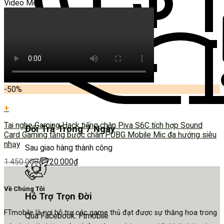
Video Mới
-50%
+
Tai nghe Gaming Hack tiếng chân Piva S6C tích hợp Sound
Đổi Trả Trong 7 Ngày
Card Gaming tăng bước chân PUBG Mobile Mic đa hướng siêu
nhạy
Sau giao hàng thành công
1.450.000
₫
720.000
₫
Về Chúng Tôi
Hỗ Trợ Trọn Đời
FTmobile là nơi hỗ trợ các game thủ đạt được sự thăng hoa trong
Qua Facebook: Ftmobile