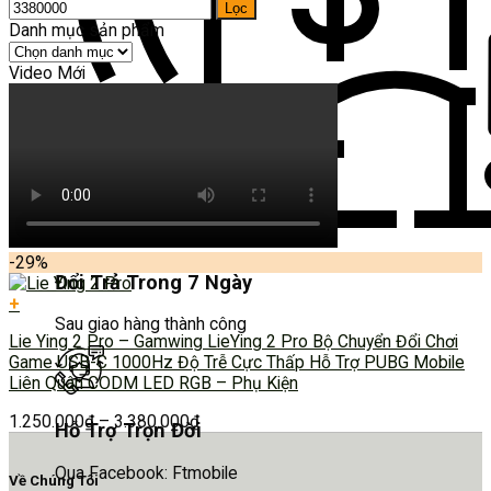
Lọc
Danh mục sản phẩm
Video Mới
-29%
Đổi Trả Trong 7 Ngày
+
Sau giao hàng thành công
Lie Ying 2 Pro – Gamwing LieYing 2 Pro Bộ Chuyển Đổi Chơi
Game USB-C 1000Hz Độ Trễ Cực Thấp Hỗ Trợ PUBG Mobile
Liên Quân CODM LED RGB – Phụ Kiện
1.250.000
₫
–
3.380.000
₫
Hỗ Trợ Trọn Đời
Qua Facebook: Ftmobile
Về Chúng Tôi