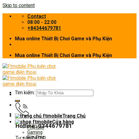
Skip to content
Contact
08:00 - 22:00
+84344679781
Mua online Thiết Bị Chơi Game và Phụ Kiện
Mua online Thiết Bị Chơi Game và Phụ Kiện
Tìm kiếm:
Trang Chủ
Cửa hàng
Hotline: 0344679781
Phụ Kiện
Gaming
Bàn Phím
Tư vấn 24/24